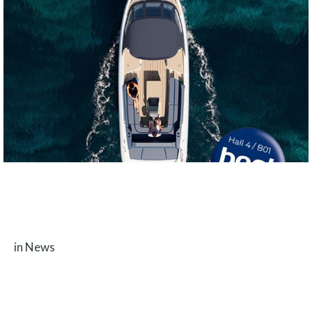
28 NOVEMBER 2023
Visit Galvani Boats at BOOT Dusseldorf 2024
in News
The Düsseldorf International Boat Show, better known as boat Düsseldorf
or simply boat, is one…