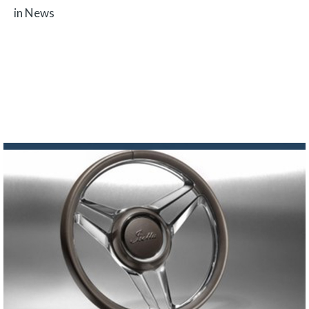
in News
Eelderwolde, Nov. 27, 2023 - Dutch company Galvani Boats, is launching
the all-electric Galvani Ventisei…
Read more