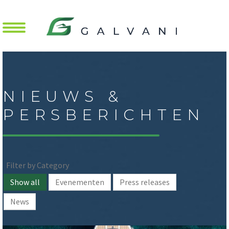
Mobile Menu Toggle
NIEUWS &
PERSBERICHTEN
Filter by Category
Show all
Evenementen
Press releases
News