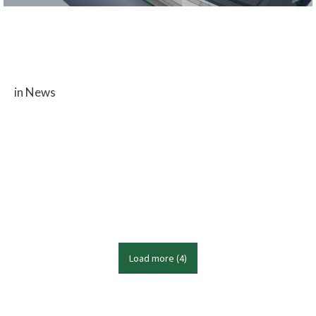
13 APRIL 2022
IN WORDING: GALVANI TRENTATRE
in News
Galvani is inmiddels gestart met het ontwikkelen van de Trentatre (33). Met
een lengte van…
Read more
Load more
(
4
)