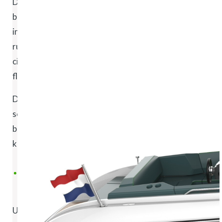
De Ventisei (e) is standaard voorzien van een zeer
betrouwbare en nagenoeg onderhoudsvrije 10Kw
inboard Bellmarine elektromotor. Deze motor levert
ruim voldoende vermogen voor een kruissnelheid van
circa 8 km/h en meer als dat even nodig is. En dat alles
fluisterstil!
De Ventisei High Speed (e-HS) is een wolf in
schaapskleren. De 100Kw inboard Bellmarine motor
brengt de boot tot een snelheid van meer dan 35
km/h!
GA NAAR SPECIFICATIES EN
VAARTIJDEN
Uiteraard stellen we een accupakket samen, dat