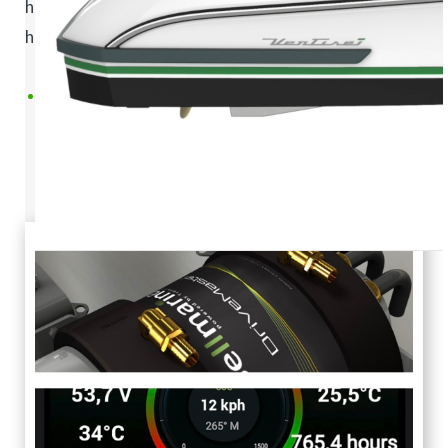
helemaal past bij jouw wensen. Zodat je nooit zorgen
hebt over een lege accu en altijd kan blijven varen.
MEER OVER ACCU’S