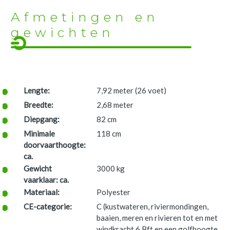
Afmetingen en
gewichten
Lengte:
7,92 meter (26 voet)
Breedte:
2,68 meter
Diepgang:
82 cm
Minimale
118 cm
doorvaarthoogte:
ca.
Gewicht
3000 kg
vaarklaar: ca.
Materiaal:
Polyester
CE-categorie:
C (kustwateren, riviermondingen,
baaien, meren en rivieren tot en met
windkracht 6 Bft en een golfhoogte