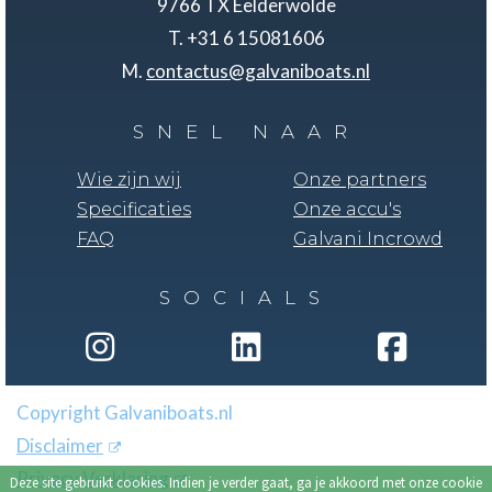
9766 TX Eelderwolde
T. +31 6 15081606
M.
contactus@galvaniboats.nl
SNEL NAAR
Wie zijn wij
Onze partners
Specificaties
Onze accu's
FAQ
Galvani Incrowd
SOCIALS
Copyright Galvaniboats.nl
Disclaimer
Privacy Verklaring
Deze site gebruikt cookies. Indien je verder gaat, ga je akkoord met onze cookie