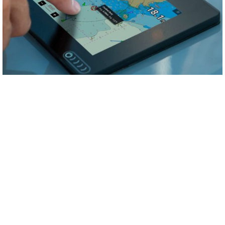
03 MEI 2022
Raymarine Axiom+
(Nieuws)
Alle informatie over motorprestaties, status van de accu's en actieradius
onder je vingertoppen. Maar je…
Lees verder >>