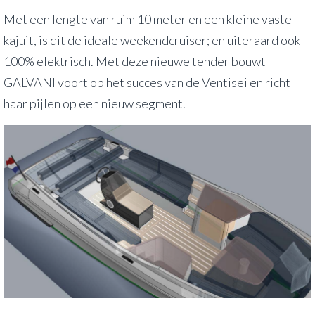
Met een lengte van ruim 10 meter en een kleine vaste
kajuit, is dit de ideale weekendcruiser; en uiteraard ook
100% elektrisch. Met deze nieuwe tender bouwt
GALVANI voort op het succes van de Ventisei en richt
haar pijlen op een nieuw segment.