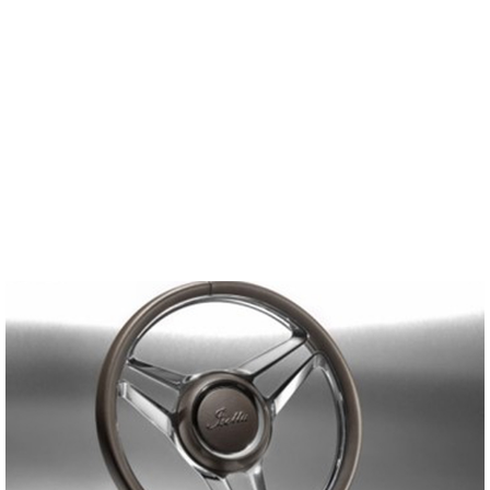
Galvani lanceert de Ventisei op BOOT
Düsseldorf
(Nieuws)
Eelderwolde, 27 november 2023 - Het Nederlandse Galvani Boats, lanceert
op BOOT Düsseldorf (Hal 4B01)…
Lees verder >>