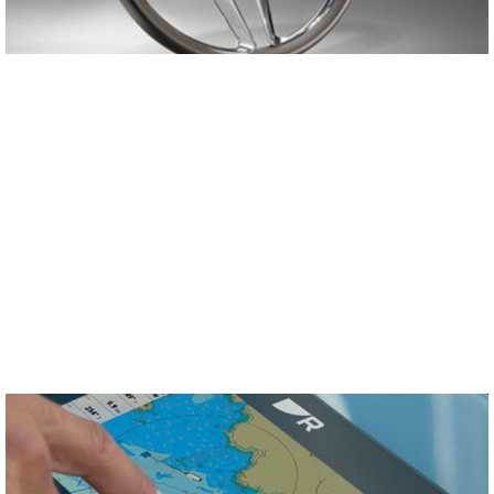
08 MEI 2022
Innovatie, design en kwaliteit aan het roer
(Nieuws)
Onze stuurwielen zijn afkomstig van een familiebedrijf in Noordoost-Italië
genaamd Isotta. Innovatie, design en kwaliteit…
Lees verder >>